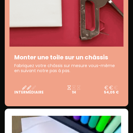
Monter une toile sur un châssis
Fabriquez votre châssis sur mesure vous-même
en suivant notre pas à pas.
INTERMÉDIAIRE
1H
54,05 €