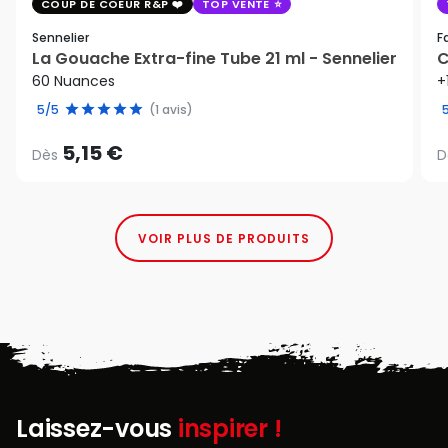
COUP DE COEUR R&P
TOP VENTE
Sennelier
F
La Gouache Extra-fine Tube 21 ml - Sennelier
C
60 Nuances
+
5/5
(1 avis)
5,15 €
Dès
D
VOIR PLUS DE PRODUITS
Laissez-vous
inspirer !