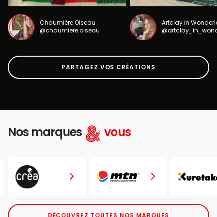
Chaumière Oiseau
Artclay in Wonder
@chaumiere.oiseau
@artclay_in_won
PARTAGEZ VOS CRÉATIONS
Nos marques
vous
DÉCOUVREZ TOUTES NOS MARQUES