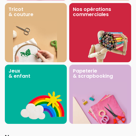
Tricot
Nos opérations
& couture
commerciales
Jeux
Papeterie
& enfant
& scrapbooking