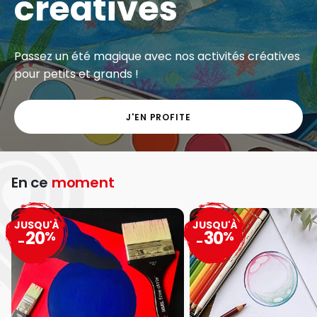
créatives
Passez un été magique avec nos activités créatives
pour petits et grands !
J'EN PROFITE
En ce
moment
JUSQU'À
JUSQU'À
20
30
%
%
-
-