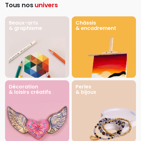
Tous nos
univers
Beaux-arts
Châssis
& graphisme
& encadrement
Décoration
Perles
& loisirs créatifs
& bijoux