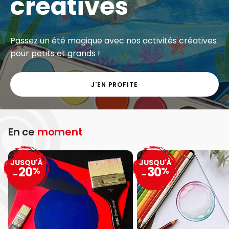
créatives
Passez un été magique avec nos activités créatives
pour petits et grands !
J'EN PROFITE
En ce
moment
JUSQU'À
JUSQU'À
20
30
%
%
-
-