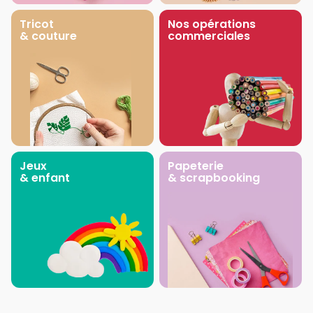
Tricot
Nos opérations
& couture
commerciales
Jeux
Papeterie
& enfant
& scrapbooking