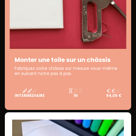
Monter une toile sur un châssis
Fabriquez votre châssis sur mesure vous-même
en suivant notre pas à pas.
INTERMÉDIAIRE
1H
54,05 €