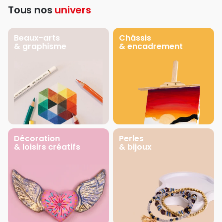
Tous nos
univers
Beaux-arts
Châssis
& graphisme
& encadrement
Décoration
Perles
& loisirs créatifs
& bijoux