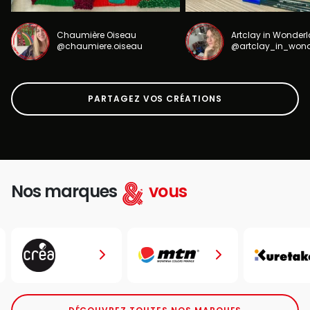
Chaumière Oiseau
Artclay in Wonder
@chaumiere.oiseau
@artclay_in_won
PARTAGEZ VOS CRÉATIONS
Nos marques
vous