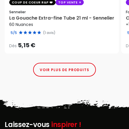
COUP DE COEUR R&P
TOP VENTE
Sennelier
F
La Gouache Extra-fine Tube 21 ml - Sennelier
C
60 Nuances
+
5/5
(1 avis)
5,15 €
Dès
D
VOIR PLUS DE PRODUITS
Laissez-vous
inspirer !