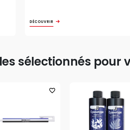
DÉCOUVRIR
s sélectionnés pour v
favorite_border