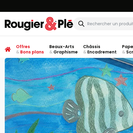
Rougier & Plé
Offres
Beaux-Arts
Châssis
Pape
&
Bons plans
&
Graphisme
&
Encadrement
&
Sc