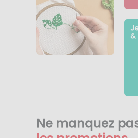
J
&
Ne manquez pa