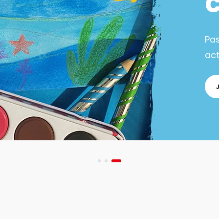
Pa
act