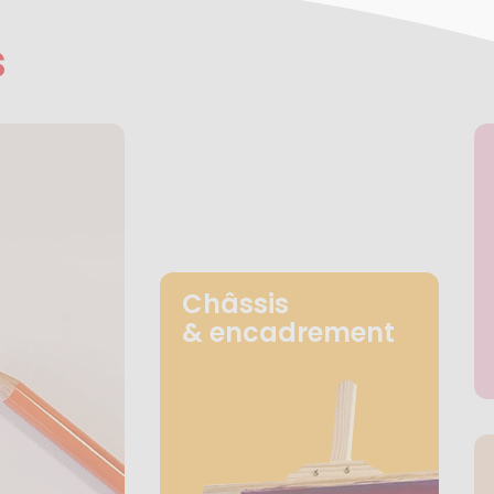
s
Châssis
& encadrement