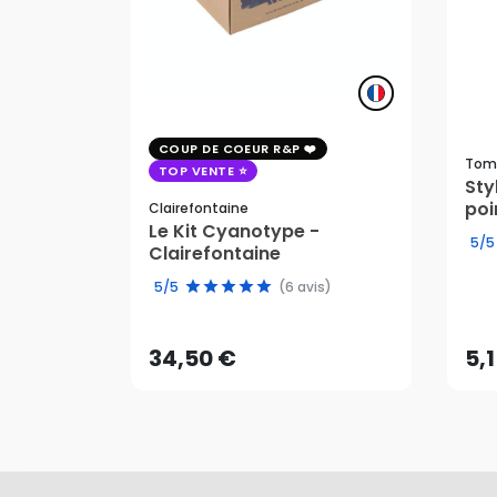
COUP DE COEUR R&P
Tom
TOP VENTE
St
poi
Clairefontaine
Le Kit Cyanotype -
5/5
Clairefontaine
34,50 €
5,
5/5
(6 avis)
AJOUTER AU PANIER
34,50 €
5,