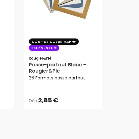
COUP DE COEUR R&P
COUP DE 
TOP VENTE
TOP VENT
PROMO
Rougier&plé
Arches
Passe-partout Blanc -
Papier aq
Rougier&Plé
223,65
9.15m 30
2,85 €
ard
26 Formats passe partout
Dès
Arches
192,33
223,65
AJ
2,85 €
192,33
Dès