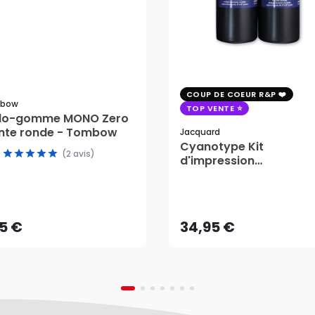
COUP DE COEUR R&P
bow
TOP VENTE
ylo-gomme MONO Zero
nte ronde - Tombow
Jacquard
Cyanotype Kit
(2 avis)
d'impression
photosensible - Jacqu
15 €
34,95 €
AJOUTER AU PANIER
AJOUTER AU PANIER
15 €
34,95 €