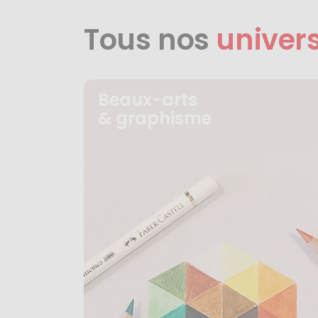
Tous nos
univer
Beaux-arts
& graphisme