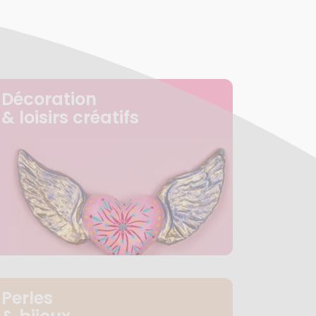
Décoration
& loisirs créatifs
Perles