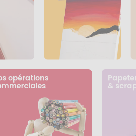
os opérations
Papeter
ommerciales
& scra