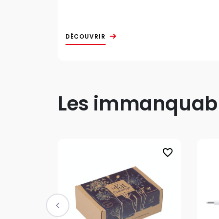
DÉCOUVRIR
Les immanquable
favorite_border