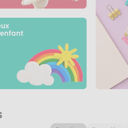
eux
 enfant
s