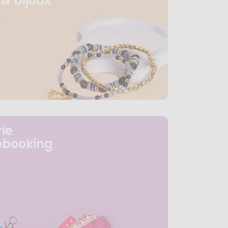
& bijoux
ie
pbooking