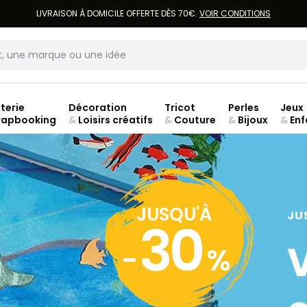
LIVRAISON À DOMICILE OFFERTE DÈS 70€.
VOIR CONDITIONS
terie
Décoration
Tricot
Perles
Jeux
rapbooking
&
Loisirs créatifs
&
Couture
&
Bijoux
&
Enf
JUSQU'À
JU
30
-
%