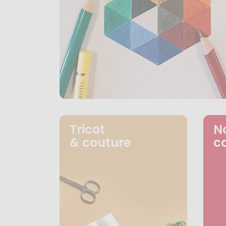
Tricot
N
& couture
c