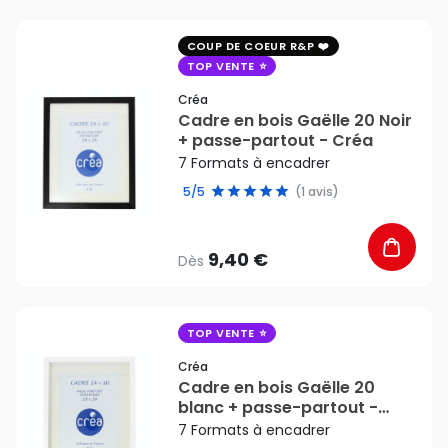
favorite_border
COUP DE COEUR R&P
TOP VENTE
Créa
Cadre en bois Gaëlle 20 Noir
+ passe-partout - Créa
7 Formats à encadrer
5/5
(1 avis)
9,40 €
Dès
favorite_border
TOP VENTE
Créa
Cadre en bois Gaëlle 20
blanc + passe-partout -
Créa
7 Formats à encadrer