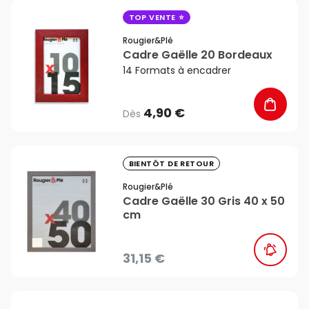
favorite_border
TOP VENTE
Rougier&plé
Cadre Gaëlle 20 Bordeaux
14 Formats à encadrer
4,90 €
Dès
favorite_border
BIENTÔT DE RETOUR
Rougier&plé
Cadre Gaëlle 30 Gris 40 x 50
cm
31,15 €