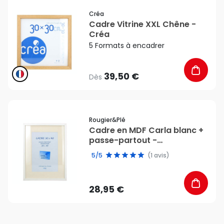
favorite_border
Créa
Cadre Vitrine XXL Chêne -
Créa
5 Formats à encadrer
39,50 €
Dès
favorite_border
Rougier&plé
Cadre en MDF Carla blanc +
passe-partout -
Rougier&Plé
5/5
(1 avis)
28,95 €