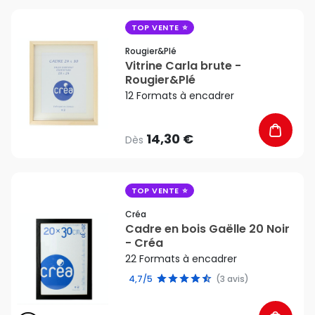
favorite_border
TOP VENTE
Rougier&plé
Vitrine Carla brute -
Rougier&Plé
12 Formats à encadrer
14,30 €
Dès
favorite_border
TOP VENTE
Créa
Cadre en bois Gaëlle 20 Noir
- Créa
22 Formats à encadrer
4,7/5
(3 avis)