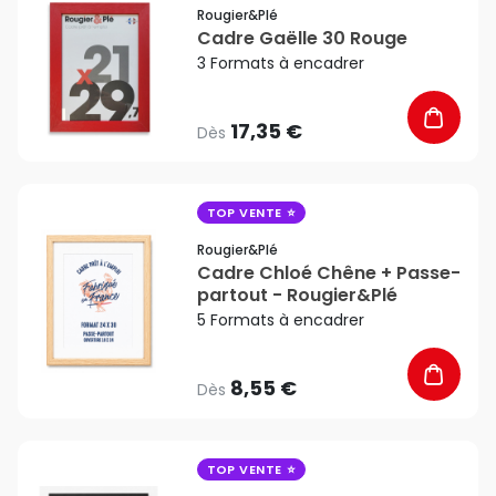
favorite_border
Rougier&plé
Cadre Gaëlle 30 Rouge
3 Formats à encadrer
17,35 €
Dès
favorite_border
TOP VENTE
Rougier&plé
Cadre Chloé Chêne + Passe-
partout - Rougier&Plé
5 Formats à encadrer
8,55 €
Dès
favorite_border
TOP VENTE