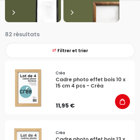
82 résultats
Filtrer et trier
favorite_border
Créa
Cadre photo effet bois 10 x
15 cm 4 pcs - Créa
11,95 €
favorite_border
Créa
Cadre photo effet bois 13 x