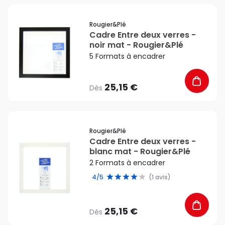
favorite_border
Rougier&plé
Cadre Entre deux verres -
noir mat - Rougier&Plé
5 Formats à encadrer
25,15 €
Dès
favorite_border
Rougier&plé
Cadre Entre deux verres -
blanc mat - Rougier&Plé
2 Formats à encadrer
4/5
(1 avis)
25,15 €
Dès