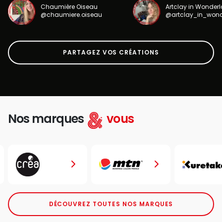
Chaumière Oiseau
Artclay in Wonder
@chaumiere.oiseau
@artclay_in_won
PARTAGEZ VOS CRÉATIONS
Nos marques
vous
DÉCOUVREZ TOUTES NOS MARQUES