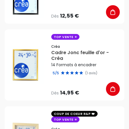
12,55 €
Dès
favorite_border
TOP VENTE
Créa
Cadre Jonc feuille d'or -
Créa
14 Formats à encadrer
5/5
(1 avis)
14,95 €
Dès
favorite_border
COUP DE COEUR R&P
TOP VENTE