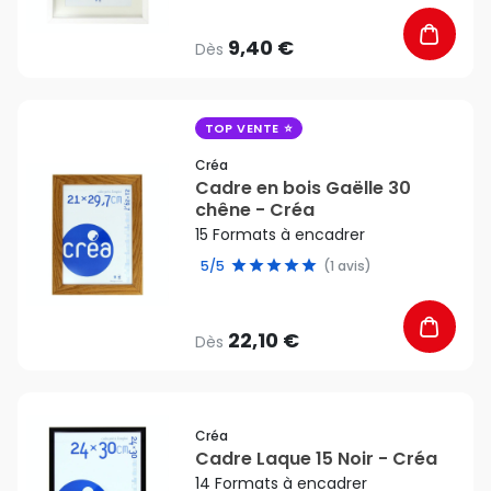
9,40 €
Dès
favorite_border
TOP VENTE
Créa
Cadre en bois Gaëlle 30
chêne - Créa
15 Formats à encadrer
5/5
(1 avis)
22,10 €
Dès
favorite_border
Créa
Cadre Laque 15 Noir - Créa
14 Formats à encadrer