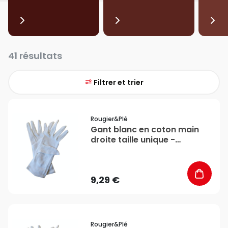
41 résultats
Filtrer et trier
favorite_border
Rougier&plé
Gant blanc en coton main
droite taille unique -
Rougier&Plé
9,29 €
favorite_border
Rougier&plé