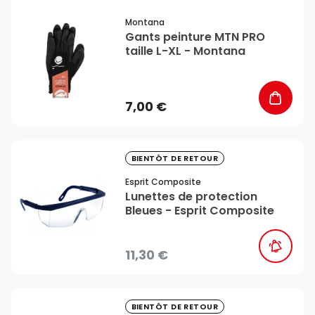
favorite_border
Montana
Gants peinture MTN PRO
taille L-XL - Montana
7,00 €
favorite_border
BIENTÔT DE RETOUR
Esprit Composite
Lunettes de protection
Bleues - Esprit Composite
11,30 €
favorite_border
BIENTÔT DE RETOUR