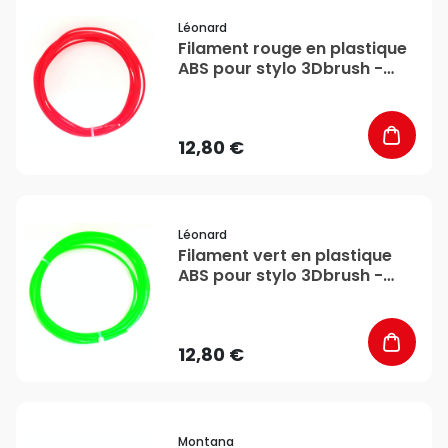
favorite_border
Léonard
Filament rouge en plastique
ABS pour stylo 3Dbrush -
Léonard
12,80 €
favorite_border
Léonard
Filament vert en plastique
ABS pour stylo 3Dbrush -
Léonard
12,80 €
favorite_border
Montana