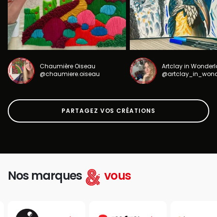
Chaumière Oiseau
Artclay in Wonder
@chaumiere.oiseau
@artclay_in_won
PARTAGEZ VOS CRÉATIONS
Nos marques
vous