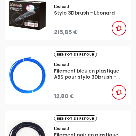
Léonard
Stylo 3Dbrush - Léonard
215,85 €
favorite_border
BIENTÔT DE RETOUR
Léonard
Filament bleu en plastique
ABS pour stylo 3Dbrush -
Léonard
12,80 €
favorite_border
BIENTÔT DE RETOUR
Léonard
Filament noir en plastique