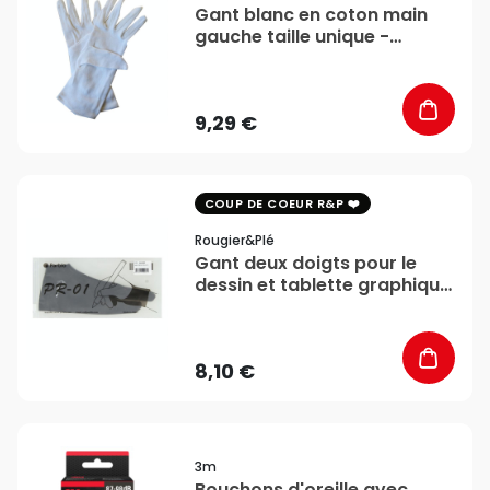
Gant blanc en coton main
gauche taille unique -
Rougier&Plé
9,29 €
favorite_border
COUP DE COEUR R&P
Rougier&plé
Gant deux doigts pour le
dessin et tablette graphique
- Rougier&Plé
8,10 €
favorite_border
3m
Bouchons d'oreille avec