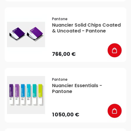
favorite_border
Pantone
Nuancier Solid Chips Coated
& Uncoated - Pantone
766,00 €
favorite_border
Pantone
Nuancier Essentials -
Pantone
1 050,00 €