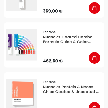
369,00 €
favorite_border
Pantone
Nuancier Coated Combo
Formula Guide & Color
Bridge - Pantone
462,60 €
favorite_border
Pantone
Nuancier Pastels & Neons
Chips Coated & Uncoated -
Pantone