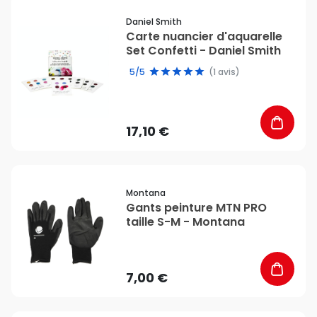
favorite_border
Daniel Smith
Carte nuancier d'aquarelle
Set Confetti - Daniel Smith
5/5
(1 avis)
17,10 €
favorite_border
Montana
Gants peinture MTN PRO
taille S-M - Montana
7,00 €