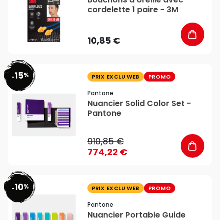
cordelette 1 paire - 3M
10,85 €
15
%
favorite_border
-
PRIX EXCLU WEB
PROMO
Pantone
Nuancier Solid Color Set -
Pantone
910,85 €
774,22 €
10
%
favorite_border
-
PRIX EXCLU WEB
PROMO
Pantone
Nuancier Portable Guide