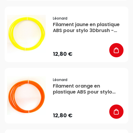
favorite_border
Léonard
Filament jaune en plastique
ABS pour stylo 3Dbrush -
Léonard
12,80 €
favorite_border
Léonard
Filament orange en
plastique ABS pour stylo
3Dbrush - Léonard
12,80 €