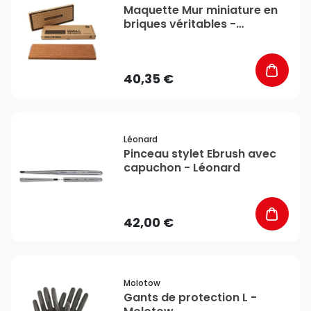
Maquette Mur miniature en
briques véritables -
Montana
40,35 €
favorite_border
Léonard
Pinceau stylet Ebrush avec
capuchon - Léonard
42,00 €
favorite_border
Molotow
Gants de protection L -