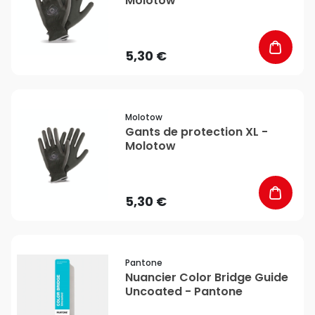
Molotow
5,30 €
favorite_border
Molotow
Gants de protection XL -
Molotow
5,30 €
favorite_border
Pantone
Nuancier Color Bridge Guide
Uncoated - Pantone