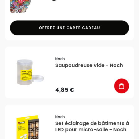
OFFREZ UNE CARTE CADEAU
favorite_border
Noch
Saupoudreuse vide - Noch
4,85 €
favorite_border
Noch
Set éclairage de bâtiments à
LED pour micro-salle - Noch