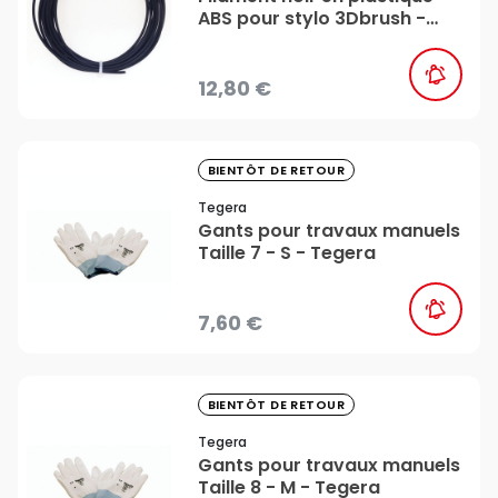
ABS pour stylo 3Dbrush -
Léonard
12,80 €
favorite_border
BIENTÔT DE RETOUR
Tegera
Gants pour travaux manuels
Taille 7 - S - Tegera
7,60 €
favorite_border
BIENTÔT DE RETOUR
Tegera
Gants pour travaux manuels
Taille 8 - M - Tegera