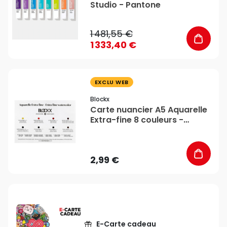
Studio - Pantone
1 481,55 €
1 333,40 €
favorite_border
EXCLU WEB
Blockx
Carte nuancier A5 Aquarelle
Extra-fine 8 couleurs -
BLOCKX
2,99 €
E-Carte cadeau