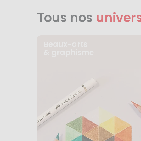
Tous nos
univer
Beaux-arts
& graphisme