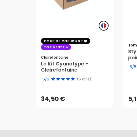
COUP DE COEUR R&P
Tom
TOP VENTE
St
poi
Clairefontaine
Le Kit Cyanotype -
5/5
Clairefontaine
34,50 €
5,
5/5
(6 avis)
AJOUTER AU PANIER
34,50 €
5,