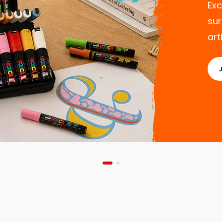
Exc
sur
art