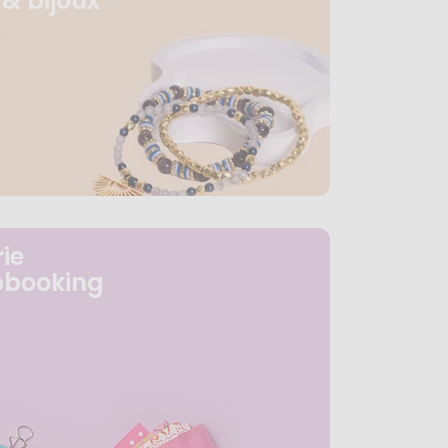
& bijoux
ie
pbooking