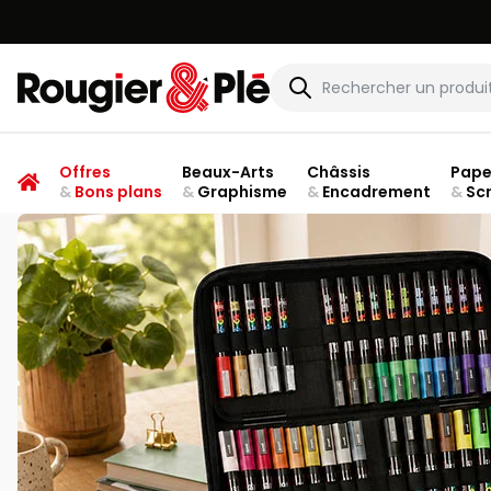
Rougier & Plé
Offres
Beaux-Arts
Châssis
Pape
&
Bons plans
&
Graphisme
&
Encadrement
&
Sc