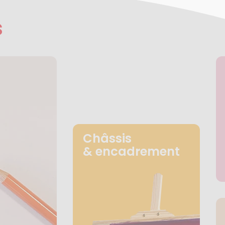
s
Châssis
& encadrement