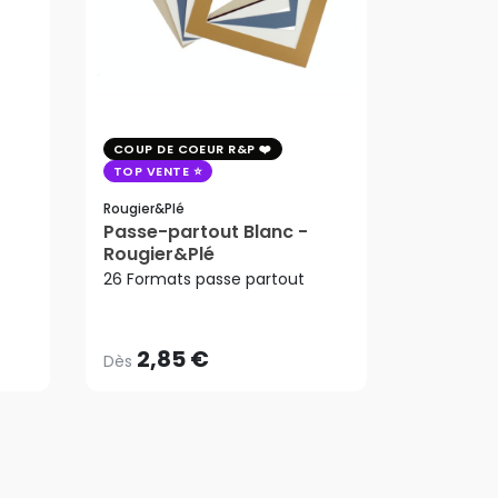
COUP DE COEUR R&P
COUP DE 
TOP VENTE
TOP VENT
PROMO
Rougier&plé
Arches
Passe-partout Blanc -
Papier aq
Rougier&Plé
223,65
9.15m 30
2,85 €
ard
26 Formats passe partout
Dès
Arches
192,33
223,65
AJ
2,85 €
192,33
Dès