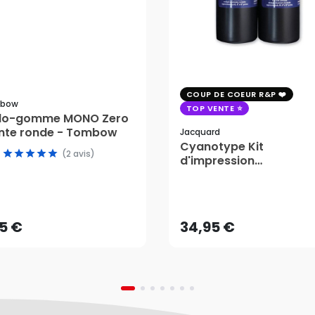
COUP DE COEUR R&P
bow
TOP VENTE
ylo-gomme MONO Zero
nte ronde - Tombow
Jacquard
Cyanotype Kit
(2 avis)
d'impression
photosensible - Jacqu
15 €
34,95 €
AJOUTER AU PANIER
AJOUTER AU PANIER
15 €
34,95 €