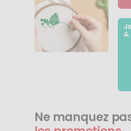
J
&
Ne manquez pa