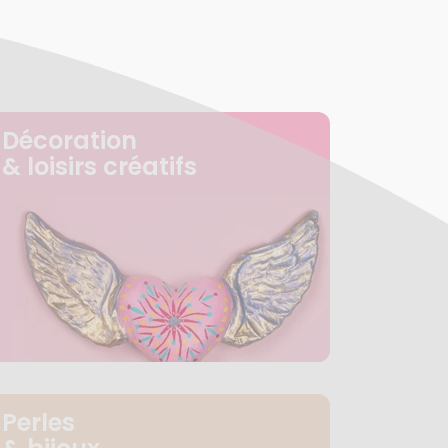
Décoration
& loisirs créatifs
Perles