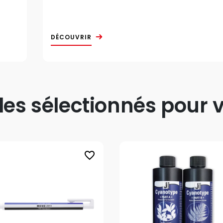
DÉCOUVRIR
s sélectionnés pour v
favorite_border