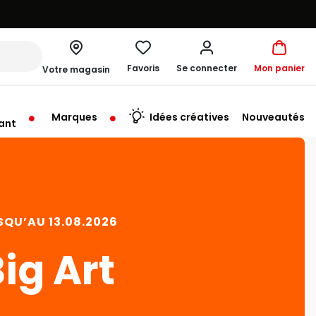
Favoris
Se connecter
Mon panier
Votre magasin
Marques
Idées créatives
Nouveautés
ant
rt à 10:00
SQU’AU 13.08.2026
ig Art