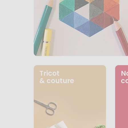
Tricot
N
& couture
c