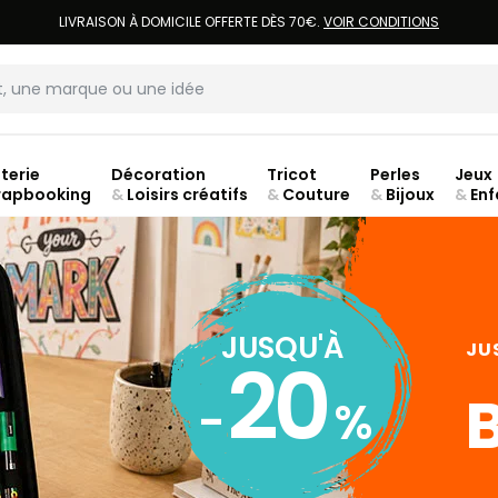
LIVRAISON À DOMICILE OFFERTE DÈS 70€.
VOIR CONDITIONS
terie
Décoration
Tricot
Perles
Jeux
rapbooking
&
Loisirs créatifs
&
Couture
&
Bijoux
&
Enf
ouve
JUSQU'À
JU
20
B
-
%