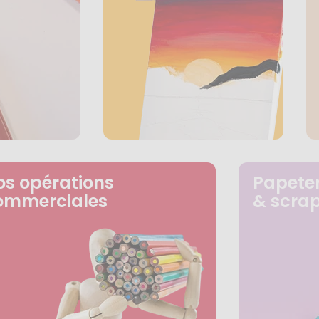
os opérations
Papeter
ommerciales
& scra