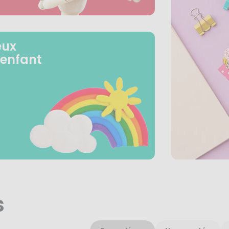
eux
 enfant
s