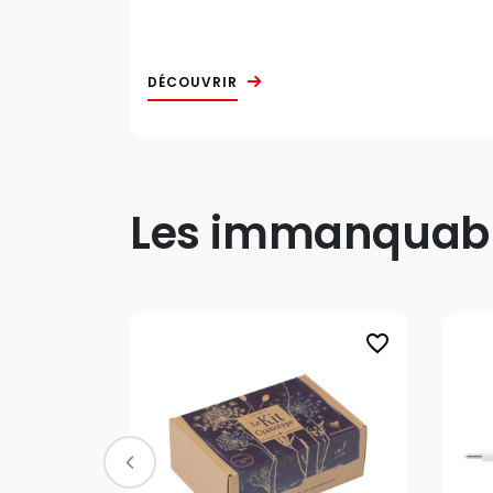
DÉCOUVRIR
Les immanquable
favorite_border