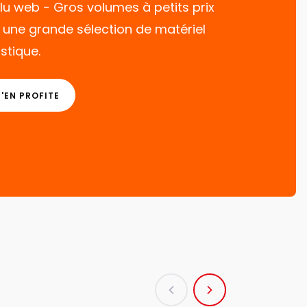
lu web - Gros volumes à petits prix
 une grande sélection de matériel
istique.
J'EN PROFITE