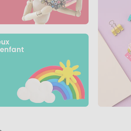
eux
 enfant