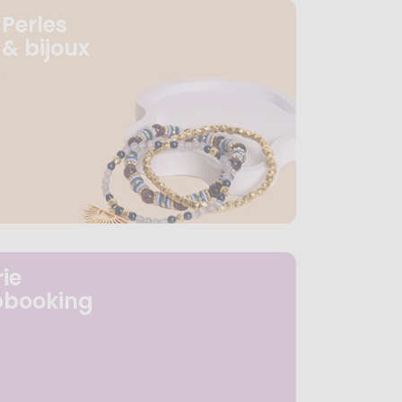
Perles
& bijoux
ie
pbooking