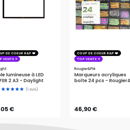
UP DE COEUR R&P
COUP DE COEUR R&P
P VENTE
TOP VENTE
ight
Rougier&plé
le lumineuse à LED
Marqueurs acryliques
ER 2 A3 - Daylight
boîte 24 pcs - Rougier
(1 avis)
,05 €
46,90 €
AJOUTER AU PANIER
AJOUTER AU PANIER
,05 €
46,90 €