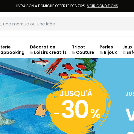
LIVRAISON À DOMICILE OFFERTE DÈS 70€.
VOIR CONDITIONS
terie
Décoration
Tricot
Perles
Jeux
rapbooking
&
Loisirs créatifs
&
Couture
&
Bijoux
&
Enf
Fer
JUSQU'À
JU
30
-
%