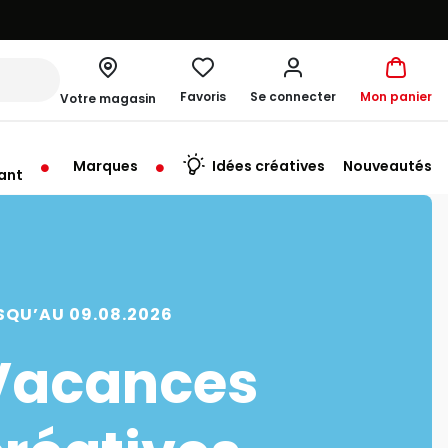
Favoris
Se connecter
Mon panier
Votre magasin
Marques
Idées créatives
Nouveautés
ant
me à 19:30
SQU’AU 09.08.2026
Vacances