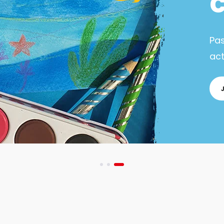
Pa
act