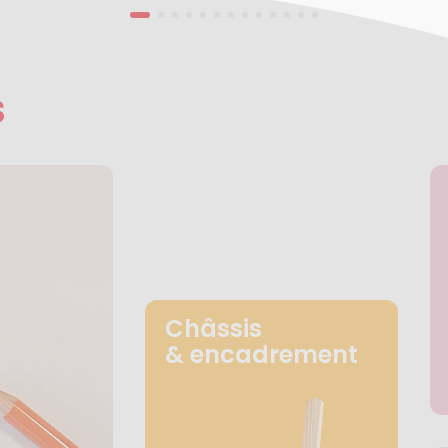
s
Châssis
& encadrement