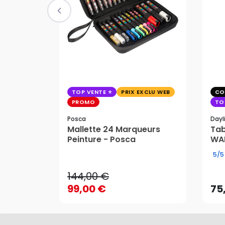
TOP VENTE
PRIX EXCLU WEB
CO
PROMO
TO
Posca
Dayl
Mallette 24 Marqueurs
Tab
Peinture - Posca
WAF
144,00 €
5/5
99,00 €
75
144,00 €
AJOUTER AU PANIER
99,00 €
75