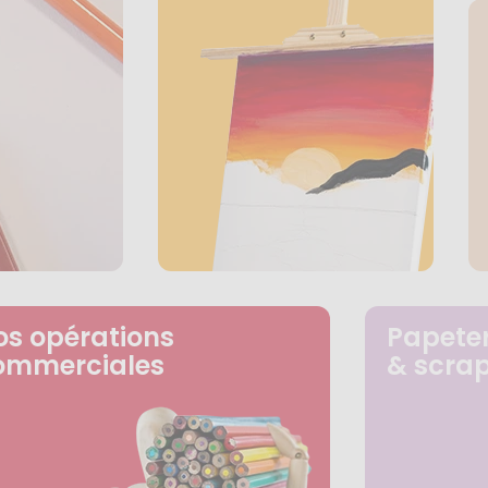
os opérations
Papeter
ommerciales
& scra