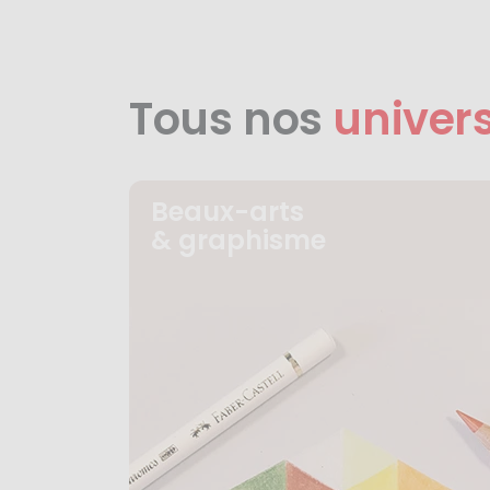
Tous nos
univer
Beaux-arts
& graphisme