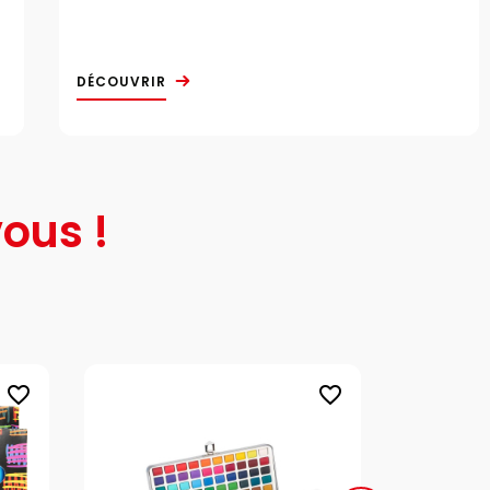
DÉCOUVRIR
ous !
favorite_border
favorite_border