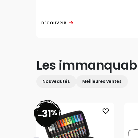
DÉCOUVRIR
Les immanquab
Nouveautés
Meilleures ventes
31
%
favorite_border
-