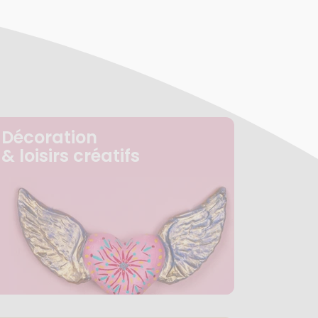
Décoration
& loisirs créatifs