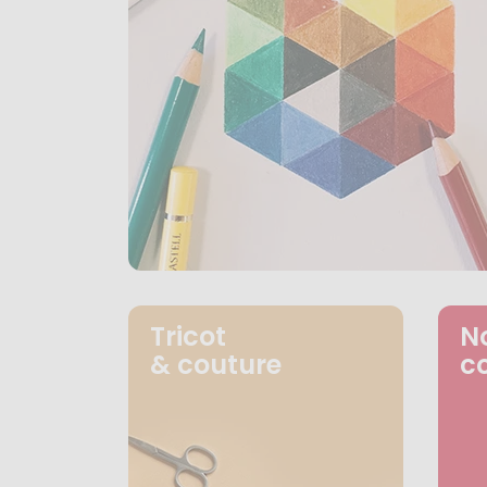
Tricot
N
& couture
c