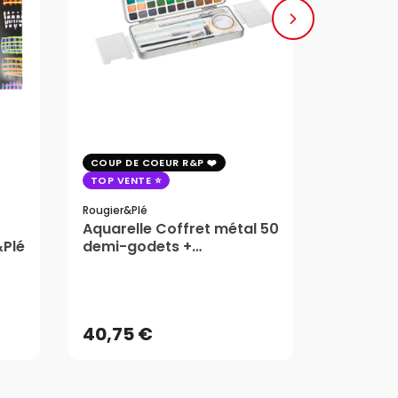
COUP DE COEUR R&P
COUP DE 
TOP VENTE
TOP VENT
Rougier&plé
Milan
Aquarelle Coffret métal 50
Plaque 
&Plé
demi-godets +
Block Vi
accessoires - Rougier&Plé
1,99
5 Formats
Dès
40,75 €
AJOUTER AU PANIER
40,75 €
1,99
Dès