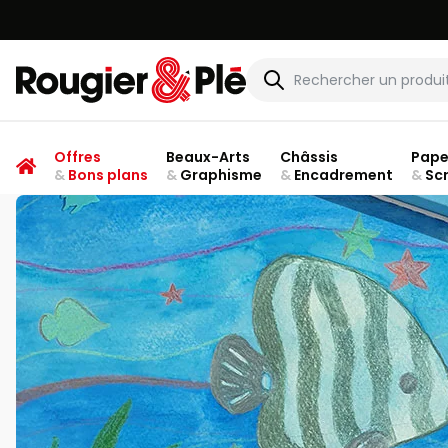
Rougier & Plé
Offres
Beaux-Arts
Châssis
Pape
&
Bons plans
&
Graphisme
&
Encadrement
&
Sc