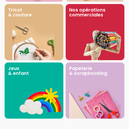
Tricot
Nos opérations
& couture
commerciales
Jeux
Papeterie
& enfant
& scrapbooking