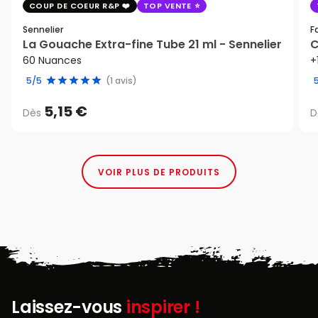
COUP DE COEUR R&P
TOP VENTE
Sennelier
F
La Gouache Extra-fine Tube 21 ml - Sennelier
C
60 Nuances
+
5/5
(1 avis)
5,15 €
Dès
D
VOIR PLUS DE PRODUITS
Laissez-vous
inspirer !