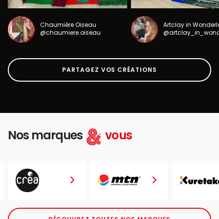
Chaumière Oiseau
Artclay in Wonder
@chaumiere.oiseau
@artclay_in_won
PARTAGEZ VOS CRÉATIONS
Nos marques
vous