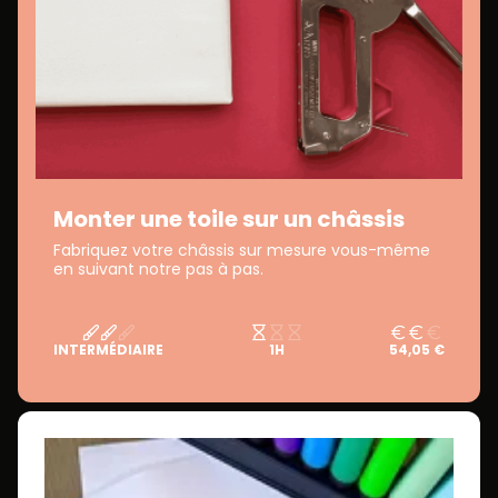
Monter une toile sur un châssis
Fabriquez votre châssis sur mesure vous-même
en suivant notre pas à pas.
INTERMÉDIAIRE
1H
54,05 €