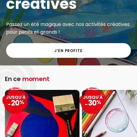
créatives
Passez un été magique avec nos activités créatives
pour petits et grands !
J'EN PROFITE
En ce
moment
JUSQU'À
JUSQU'À
20
30
%
%
-
-