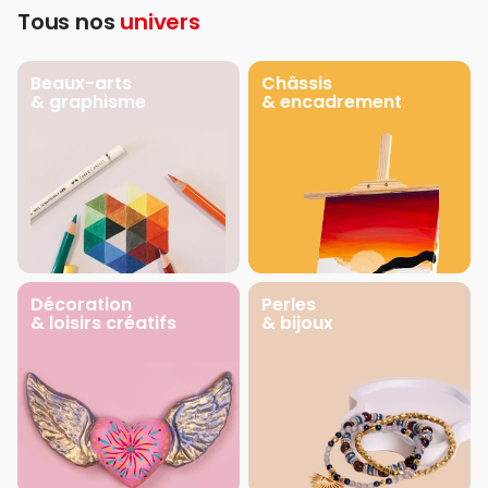
Tous nos
univers
Beaux-arts
Châssis
& graphisme
& encadrement
Décoration
Perles
& loisirs créatifs
& bijoux