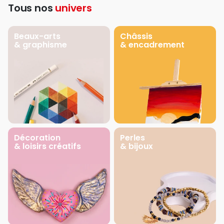
Tous nos
univers
Beaux-arts
Châssis
& graphisme
& encadrement
Décoration
Perles
& loisirs créatifs
& bijoux