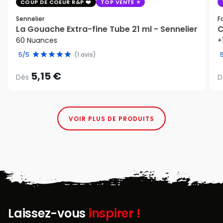
COUP DE COEUR R&P
TOP VENTE
Sennelier
F
La Gouache Extra-fine Tube 21 ml - Sennelier
C
60 Nuances
+
5/5
(1 avis)
5,15 €
Dès
D
VOIR PLUS DE PRODUITS
Laissez-vous
inspirer !