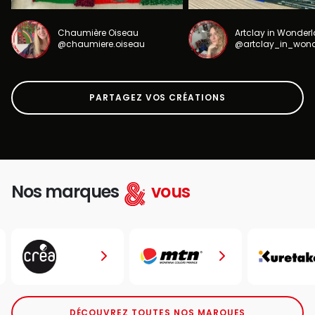
Chaumière Oiseau
Artclay in Wonder
@chaumiere.oiseau
@artclay_in_won
PARTAGEZ VOS CRÉATIONS
Nos marques
vous
DÉCOUVREZ TOUTES NOS MARQUES