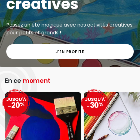
créatives
Passez un été magique avec nos activités créatives
pour petits et grands !
J'EN PROFITE
En ce
moment
JUSQU'À
JUSQU'À
20
30
%
%
-
-