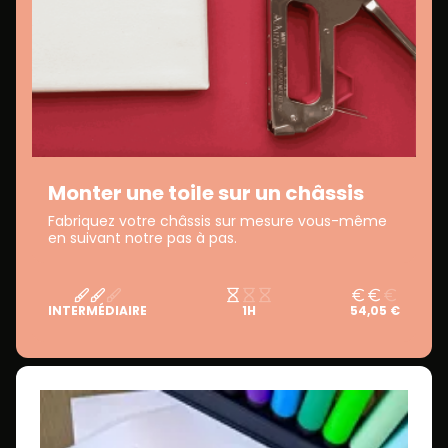
Monter une toile sur un châssis
Fabriquez votre châssis sur mesure vous-même
en suivant notre pas à pas.
INTERMÉDIAIRE
1H
54,05 €