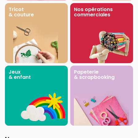
Tricot
Nos opérations
& couture
commerciales
Jeux
Papeterie
& enfant
& scrapbooking