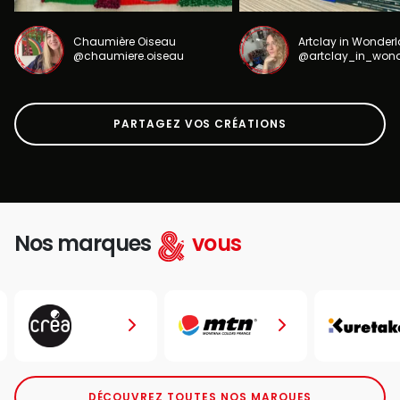
Chaumière Oiseau
Artclay in Wonder
@chaumiere.oiseau
@artclay_in_won
PARTAGEZ VOS CRÉATIONS
Nos marques
vous
DÉCOUVREZ TOUTES NOS MARQUES