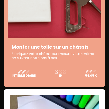
Monter une toile sur un châssis
Fabriquez votre châssis sur mesure vous-même
en suivant notre pas à pas.
INTERMÉDIAIRE
1H
54,05 €