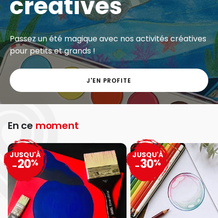
créatives
Passez un été magique avec nos activités créatives
pour petits et grands !
J'EN PROFITE
En ce
moment
JUSQU'À
JUSQU'À
20
30
%
%
-
-