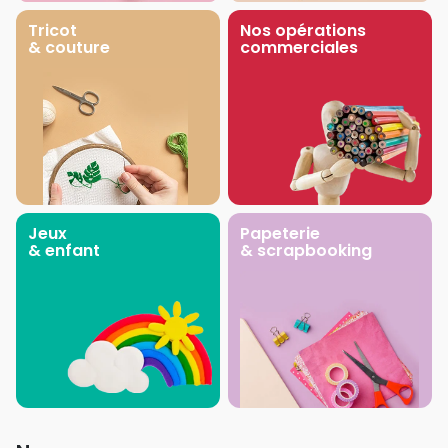
Tricot
Nos opérations
& couture
commerciales
Jeux
Papeterie
& enfant
& scrapbooking