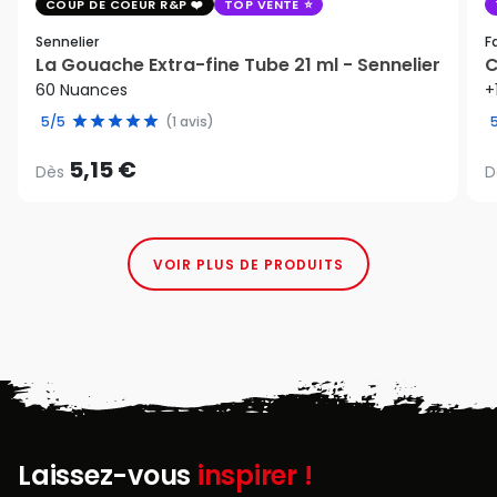
COUP DE COEUR R&P
TOP VENTE
Sennelier
F
La Gouache Extra-fine Tube 21 ml - Sennelier
C
60 Nuances
+
5/5
(1 avis)
5,15 €
Dès
D
VOIR PLUS DE PRODUITS
Laissez-vous
inspirer !