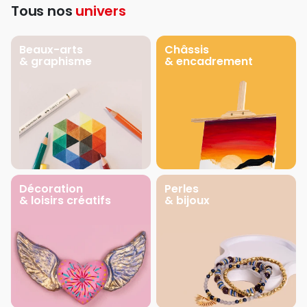
Tous nos
univers
Beaux-arts
Châssis
& graphisme
& encadrement
Décoration
Perles
& loisirs créatifs
& bijoux