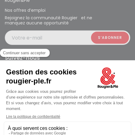
Rougier&Plé
Nos offres d’emploi
Rejoignez la communauté Rougier et ne
manquez aucune opportunité
Votre e-mail
Suivez-nous
Rougier et Plé 2024 Copyright
jusqu'au Samedi à 09:30
Mentions légales
Conditions générales des ventes