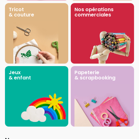
Tricot
Nos opérations
& couture
commerciales
Jeux
Papeterie
& enfant
& scrapbooking