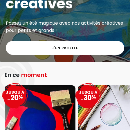
créatives
Passez un été magique avec nos activités créatives
pour petits et grands !
J'EN PROFITE
En ce
moment
JUSQU'À
JUSQU'À
20
30
%
%
-
-