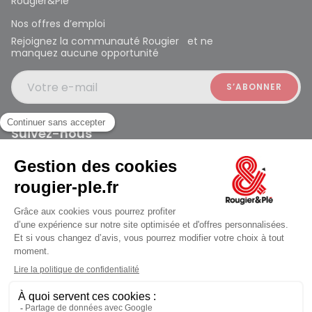
Rougier&Plé
Nos offres d’emploi
Rejoignez la communauté Rougier et ne
manquez aucune opportunité
Votre e-mail
Suivez-nous
Rougier et Plé 2024 Copyright
jusqu'au Samedi à 10:00
Mentions légales
Conditions générales des ventes