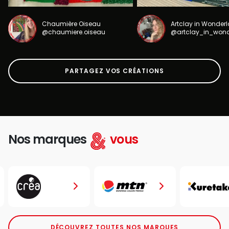
Chaumière Oiseau
Artclay in Wonder
@chaumiere.oiseau
@artclay_in_won
PARTAGEZ VOS CRÉATIONS
Nos marques
vous
DÉCOUVREZ TOUTES NOS MARQUES