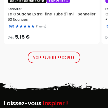
COUP DE COEUR R&P
TOP VENTE
Sennelier
F
La Gouache Extra-fine Tube 21 ml - Sennelier
C
60 Nuances
+
5/5
(1 avis)
5,15 €
Dès
D
VOIR PLUS DE PRODUITS
Laissez-vous
inspirer !