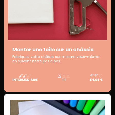
Monter une toile sur un châssis
Fabriquez votre châssis sur mesure vous-même
en suivant notre pas à pas.
INTERMÉDIAIRE
1H
54,05 €