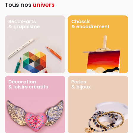
Tous nos
univers
Beaux-arts
Châssis
& graphisme
& encadrement
Décoration
Perles
& loisirs créatifs
& bijoux